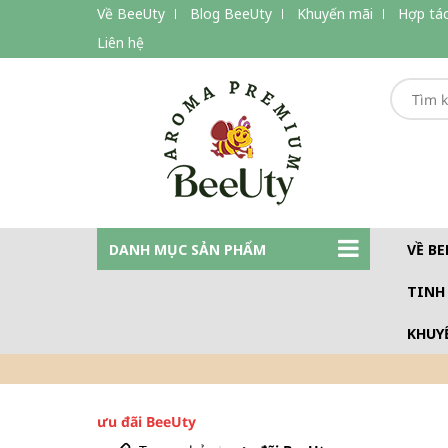
Về BeeUty
Blog BeeUty
Khuyến mãi
Hợp tác
Liên hệ
DANH MỤC SẢN PHẨM
VỀ BE
TINH
KHUY
ưu đãi BeeUty