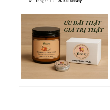
Trang chủ
ưu đãi BeeUty