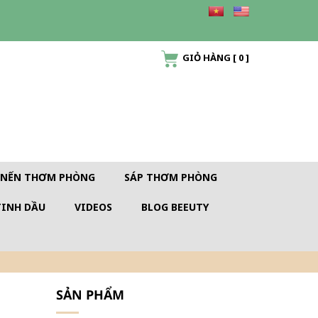
GIỎ HÀNG
[
0
]
NẾN THƠM PHÒNG
SÁP THƠM PHÒNG
TINH DẦU
VIDEOS
BLOG BEEUTY
SẢN PHẨM