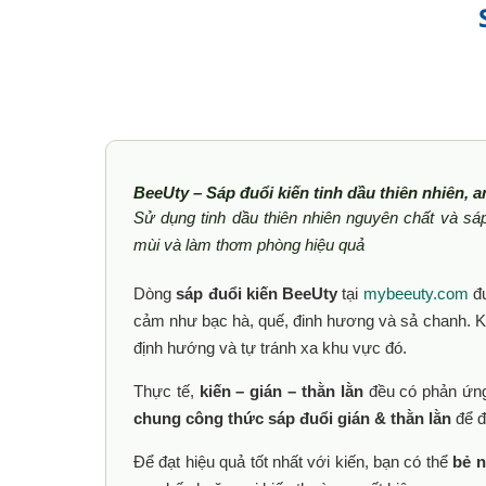
BeeUty – Sáp đuổi kiến tinh dầu thiên nhiên, 
Sử dụng tinh dầu thiên nhiên nguyên chất và sáp
mùi và làm thơm phòng hiệu quả
Dòng
sáp đuổi kiến BeeUty
tại
mybeeuty.com
đư
cảm như bạc hà, quế, đinh hương và sả chanh. Khi
định hướng và tự tránh xa khu vực đó.
Thực tế,
kiến – gián – thằn lằn
đều có phản ứng 
chung công thức sáp đuổi gián & thằn lằn
để đ
Để đạt hiệu quả tốt nhất với kiến, bạn có thể
bẻ 