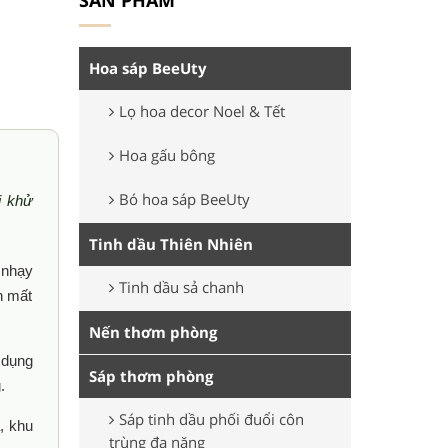
SẢN PHẨM
Hoa sáp BeeUty
Lọ hoa decor Noel & Tết
Hoa gấu bông
Bó hoa sáp BeeUty
i khử
Tinh dầu Thiên Nhiên
 nhạy
Tinh dầu sả chanh
n mất
Nến thơm phòng
 dụng
Sáp thơm phòng
.
Sáp tinh dầu phối đuổi côn
, khu
trùng đa năng