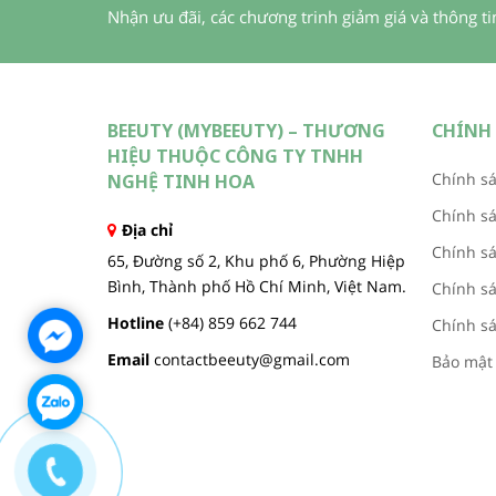
Nhận ưu đãi, các chương trinh giảm giá và thông t
BEEUTY (MYBEEUTY) – THƯƠNG
CHÍNH 
HIỆU THUỘC CÔNG TY TNHH
Chính sá
NGHỆ TINH HOA
Chính s
Địa chỉ
Chính sá
65, Đường số 2, Khu phố 6, Phường Hiệp
Bình, Thành phố Hồ Chí Minh, Việt Nam.
Chính sá
Hotline
(+84) 859 662 744
Chính sá
Email
contactbeeuty@gmail.com
Bảo mật