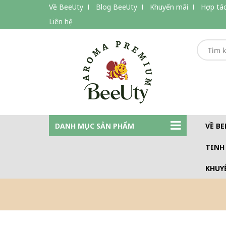
Về BeeUty
Blog BeeUty
Khuyến mãi
Hợp tác
Liên hệ
DANH MỤC SẢN PHẨM
VỀ BE
TINH
KHUY