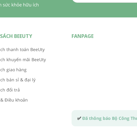
in sức khỏe hữu ích
SÁCH BEEUTY
FANPAGE
ch thanh toán BeeUty
ách khuyến mãi BeeUty
ch giao hàng
ch bán sỉ & đại lý
ch đổi trả
 & Điều khoản
✅
Đã thông báo Bộ Công T