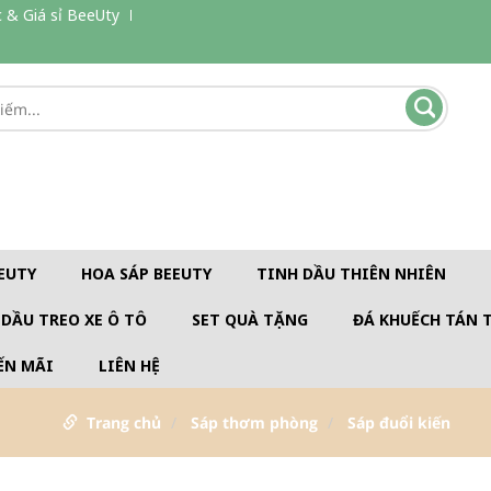
 & Giá sỉ BeeUty
EUTY
HOA SÁP BEEUTY
TINH DẦU THIÊN NHIÊN
 DẦU TREO XE Ô TÔ
SET QUÀ TẶNG
ĐÁ KHUẾCH TÁN 
ẾN MÃI
LIÊN HỆ
Trang chủ
Sáp thơm phòng
Sáp đuổi kiến