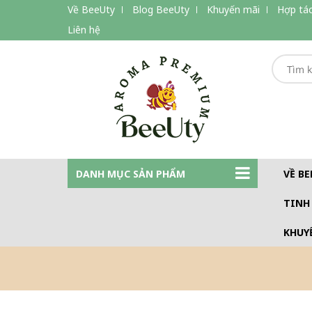
Về BeeUty
Blog BeeUty
Khuyến mãi
Hợp tác
Liên hệ
DANH MỤC SẢN PHẨM
VỀ BE
TINH
KHUY