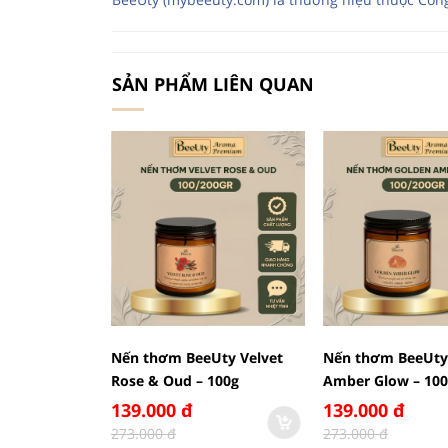
SẢN PHẨM LIÊN QUAN
Nến thơm BeeUty Velvet
Nến thơm BeeUty
Rose & Oud – 100g
Amber Glow – 10
139.000 đ
139.000 đ
273.000 đ
273.000 đ