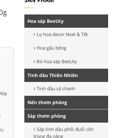
SẢN PHẨM
0g
Hoa sáp BeeUty
Lọ hoa decor Noel & Tết
Hoa gấu bông
Bó hoa sáp BeeUty
Tinh dầu Thiên Nhiên
Tinh dầu sả chanh
 tùy
Nến thơm phòng
i
Sáp thơm phòng
Sáp tinh dầu phối đuổi côn
hi
trùng đa năng