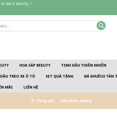
 & Giá sỉ BeeUty
EUTY
HOA SÁP BEEUTY
TINH DẦU THIÊN NHIÊN
 DẦU TREO XE Ô TÔ
SET QUÀ TẶNG
ĐÁ KHUẾCH TÁN 
ẾN MÃI
LIÊN HỆ
Trang chủ
Nến thơm phòng