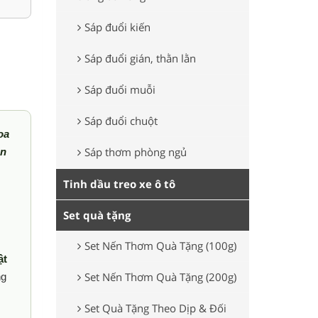
Sáp đuổi kiến
Sáp đuổi gián, thằn lằn
Sáp đuổi muỗi
Sáp đuổi chuột
oa
Sáp thơm phòng ngủ
ên
Tinh dầu treo xe ô tô
Set quà tặng
Set Nến Thơm Quà Tặng (100g)
ật
Set Nến Thơm Quà Tặng (200g)
ng
Set Quà Tặng Theo Dịp & Đối