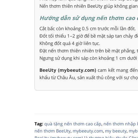
Nến thơm thiên nhiên BeeUty giúp không gian 
Hướng dẫn sử dụng nến thơm cao 
Cắt bấc còn khoảng 0.5 cm trước mỗi lần đốt.
Đốt tối thiểu 1–2 giờ để bề mặt sáp tan chảy đ
Không đốt quá 4 giờ liên tục.
Đặt nến thơm thiên nhiên trên bề mặt phẳng, t
Ngưng sử dụng khi sáp còn khoảng 1 cm dưới 
BeeUty (mybeeuty.com)
cam kết mang đến 
khẩu từ Châu Âu, sản xuất thủ công với sự chọn
Tag:
quà tặng nến thơm cao cấp
,
nến thơm nhập 
nến thơm BeeUty
,
mybeeuty.com
,
my beeuty
,
myb
BeeUty (mybeeuty.com) là thương hiệu thuộc Cô