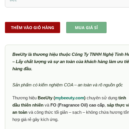
THÊM VÀO GIỎ HÀNG
MUA GIÁ SỈ
BeeUty là thương hiệu thuộc Công Ty TNHH Nghệ Tinh H
– Lấy chất lượng và sự an toàn của khách hàng làm ưu ti
hàng đầu.
Sản phẩm có kiểm nghiệm COA – an toàn và rõ nguồn gốc
Thương hiệu
BeeUty (
mybeeuty.com
)
chuyên sử dụng
tinh
dầu thiên nhiên
và
FO (Fragrance Oil) cao cấp
,
sáp thực v
an toàn
và công thức tối giản – sạch – không chứa hương tổ
hợp giá rẻ gây kích ứng.