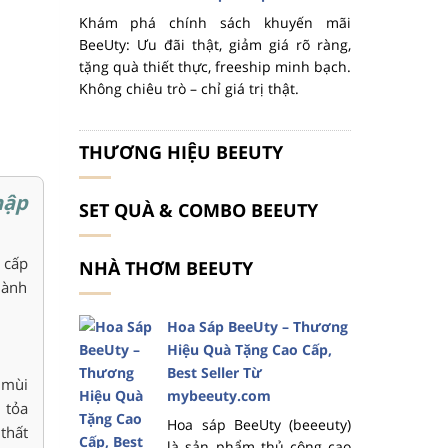
Khám phá chính sách khuyến mãi
BeeUty: Ưu đãi thật, giảm giá rõ ràng,
tặng quà thiết thực, freeship minh bạch.
Không chiêu trò – chỉ giá trị thật.
THƯƠNG HIỆU BEEUTY
hập
SET QUÀ & COMBO BEEUTY
 cấp
NHÀ THƠM BEEUTY
dành
Hoa Sáp BeeUty – Thương
Hiệu Quà Tặng Cao Cấp,
Best Seller Từ
 mùi
mybeeuty.com
 tỏa
Hoa sáp BeeUty (beeeuty)
thất
là sản phẩm thủ công cao