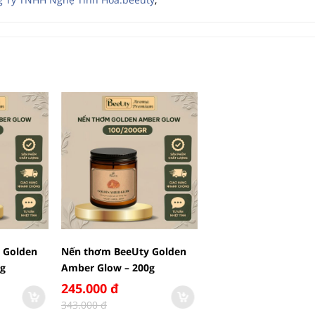
 Golden
Nến thơm BeeUty Golden
0g
Amber Glow – 200g
245.000 đ
343.000 đ