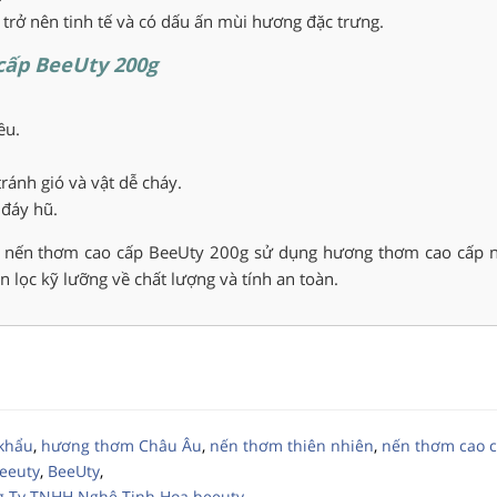
trở nên tinh tế và có dấu ấn mùi hương đặc trưng.
cấp BeeUty 200g
ều.
ránh gió và vật dễ cháy.
đáy hũ.
nến thơm cao cấp BeeUty 200g sử dụng hương thơm cao cấp 
 lọc kỹ lưỡng về chất lượng và tính an toàn.
khẩu
,
hương thơm Châu Âu
,
nến thơm thiên nhiên
,
nến thơm cao 
eeuty
,
BeeUty
,
ng Ty TNHH Nghệ Tinh Hoa.beeuty
,