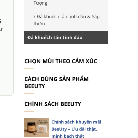
Tượng
Đá khuếch tán tinh dầu & Sáp
ỉ
thơm
hư
Đá khuếch tán tinh dầu
CHỌN MÙI THEO CẢM XÚC
CÁCH DÙNG SẢN PHẨM
BEEUTY
CHÍNH SÁCH BEEUTY
Chính sách khuyến mãi
BeeUty – Ưu đãi thật,
minh bạch thật