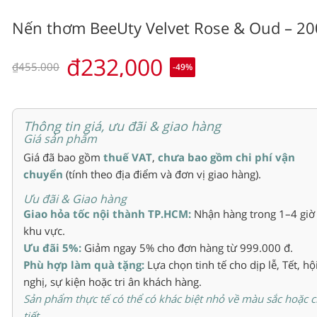
Nến thơm BeeUty Velvet Rose & Oud – 20
₫232,000
₫455.000
-49
%
Thông tin giá, ưu đãi & giao hàng
Giá sản phẩm
Giá đã bao gồm
thuế VAT
,
chưa bao gồm chi phí vận
chuyển
(tính theo địa điểm và đơn vị giao hàng).
Ưu đãi & Giao hàng
Giao hỏa tốc nội thành TP.HCM:
Nhận hàng trong 1–4 giờ
khu vực.
Ưu đãi 5%:
Giảm ngay 5% cho đơn hàng từ 999.000 đ.
Phù hợp làm quà tặng:
Lựa chọn tinh tế cho dịp lễ, Tết, hộ
nghị, sự kiện hoặc tri ân khách hàng.
Sản phẩm thực tế có thể có khác biệt nhỏ về màu sắc hoặc c
tiết.