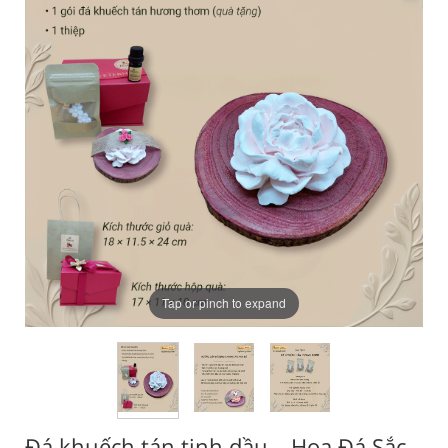
Tap or pinch to expand
Đá khuếch tán tinh dầu – Hoa Đá Sắc