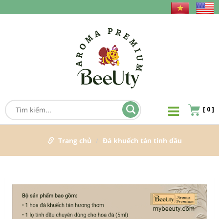
[
0
]
Trang chủ
Đá khuếch tán tinh dầu