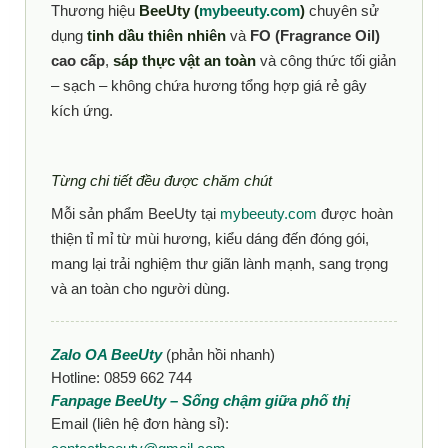
Thương hiệu
BeeUty (
mybeeuty.com
)
chuyên sử
dụng
tinh dầu thiên nhiên
và
FO (Fragrance Oil)
cao cấp
,
sáp thực vật an toàn
và công thức tối giản
– sạch – không chứa hương tổng hợp giá rẻ gây
kích ứng.
Từng chi tiết đều được chăm chút
Mỗi sản phẩm BeeUty tại
mybeeuty.com
được hoàn
thiện tỉ mỉ từ mùi hương, kiểu dáng đến đóng gói,
mang lại trải nghiệm thư giãn lành mạnh, sang trọng
và an toàn cho người dùng.
Zalo OA BeeUty
(phản hồi nhanh)
Hotline: 0859 662 744
Fanpage BeeUty – Sống chậm giữa phố thị
Email (liên hệ đơn hàng sỉ):