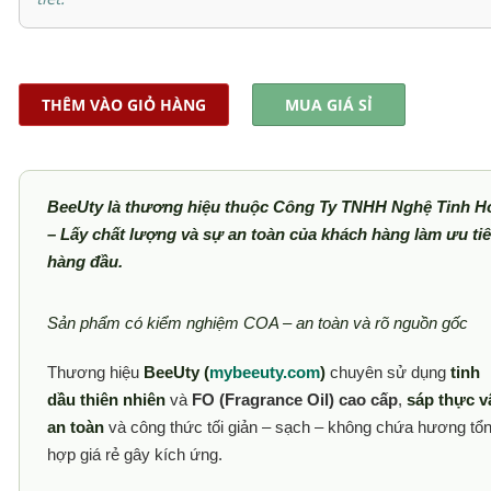
THÊM VÀO GIỎ HÀNG
MUA GIÁ SỈ
BeeUty là thương hiệu thuộc Công Ty TNHH Nghệ Tinh H
– Lấy chất lượng và sự an toàn của khách hàng làm ưu ti
hàng đầu.
Sản phẩm có kiểm nghiệm COA – an toàn và rõ nguồn gốc
Thương hiệu
BeeUty (
mybeeuty.com
)
chuyên sử dụng
tinh
dầu thiên nhiên
và
FO (Fragrance Oil) cao cấp
,
sáp thực v
an toàn
và công thức tối giản – sạch – không chứa hương tổ
hợp giá rẻ gây kích ứng.