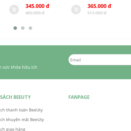
345.000 đ
365.000 đ
483.000 đ
511.000 đ
in sức khỏe hữu ích
SÁCH BEEUTY
FANPAGE
ch thanh toán BeeUty
ách khuyến mãi BeeUty
ch giao hàng