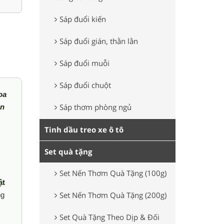
Sáp đuổi kiến
Sáp đuổi gián, thằn lằn
Sáp đuổi muỗi
Sáp đuổi chuột
oa
Sáp thơm phòng ngủ
ên
Tinh dầu treo xe ô tô
Set quà tặng
Set Nến Thơm Quà Tặng (100g)
ật
Set Nến Thơm Quà Tặng (200g)
ng
Set Quà Tặng Theo Dịp & Đối