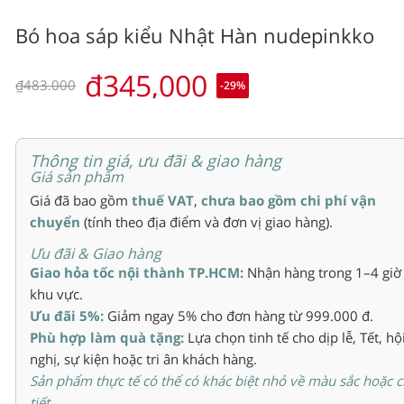
Bó hoa sáp kiểu Nhật Hàn nudepinkko
₫345,000
₫483.000
-29
%
Thông tin giá, ưu đãi & giao hàng
Giá sản phẩm
Giá đã bao gồm
thuế VAT
,
chưa bao gồm chi phí vận
chuyển
(tính theo địa điểm và đơn vị giao hàng).
Ưu đãi & Giao hàng
Giao hỏa tốc nội thành TP.HCM:
Nhận hàng trong 1–4 giờ
khu vực.
Ưu đãi 5%:
Giảm ngay 5% cho đơn hàng từ 999.000 đ.
Phù hợp làm quà tặng:
Lựa chọn tinh tế cho dịp lễ, Tết, hộ
nghị, sự kiện hoặc tri ân khách hàng.
Sản phẩm thực tế có thể có khác biệt nhỏ về màu sắc hoặc c
tiết.