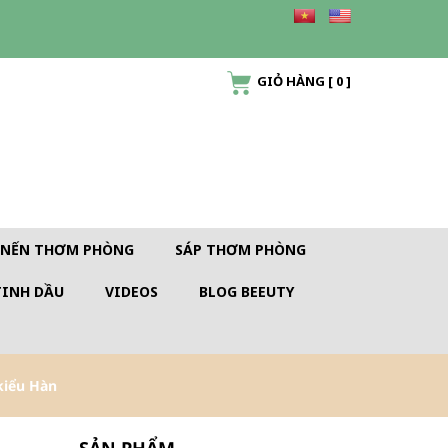
GIỎ HÀNG
[
0
]
NẾN THƠM PHÒNG
SÁP THƠM PHÒNG
TINH DẦU
VIDEOS
BLOG BEEUTY
kiểu Hàn