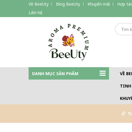
Về BeeUty
Blog BeeUty
Khuyến mãi
Hợp tác
Liên hệ
DANH MỤC SẢN PHẨM
VỀ BE
TINH
KHUY
T