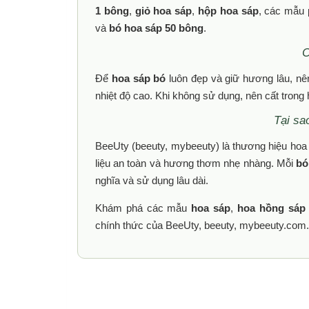
1 bông
,
giỏ hoa sáp
,
hộp hoa sáp
, các mẫu
và
bó hoa sáp 50 bông
.
C
Để
hoa sáp bó
luôn đẹp và giữ hương lâu, nên
nhiệt độ cao. Khi không sử dụng, nên cất trong 
Tại sa
BeeUty (beeuty, mybeeuty) là thương hiệu hoa s
liệu an toàn và hương thơm nhẹ nhàng. Mỗi
bó
nghĩa và sử dụng lâu dài.
Khám phá các mẫu
hoa sáp
,
hoa hồng sáp
chính thức của BeeUty, beeuty, mybeeuty.com.