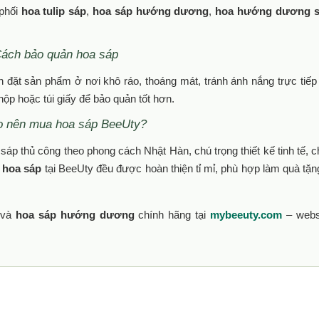
 phối
hoa tulip sáp
,
hoa sáp hướng dương
,
hoa hướng dương 
ách bảo quản hoa sáp
 đặt sản phẩm ở nơi khô ráo, thoáng mát, tránh ánh nắng trực tiếp
hộp hoặc túi giấy để bảo quản tốt hơn.
o nên mua hoa sáp BeeUty?
áp thủ công theo phong cách Nhật Hàn, chú trọng thiết kế tinh tế, c
 hoa sáp
tại BeeUty đều được hoàn thiện tỉ mỉ, phù hợp làm quà tặn
và
hoa sáp hướng dương
chính hãng tại
mybeeuty.com
– webs