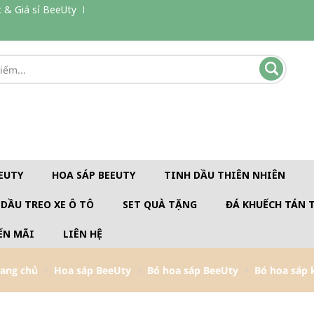
 & Giá sỉ BeeUty
EUTY
HOA SÁP BEEUTY
TINH DẦU THIÊN NHIÊN
 DẦU TREO XE Ô TÔ
SET QUÀ TẶNG
ĐÁ KHUẾCH TÁN 
ẾN MÃI
LIÊN HỆ
rang chủ
Hoa sáp BeeUty
Bó hoa sáp BeeUty
Bó hoa sáp 