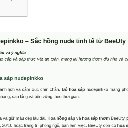
epinkko – Sắc hồng nude tinh tế từ BeeUty
âu và ý nghĩa
ao cấp và sáp thực vật an toàn, mang lại hương thơm dịu nhẹ và 
oa sáp nudepinkko
hanh lịch và cảm xúc chín chắn.
Bó hoa sáp
nudepinkko mang ph
nhàng, sâu lắng và bền vững theo thời gian.
a và giữ màu đẹp lâu dài.
Hoa hồng sáp
và
hoa sáp thơm
BeeUty 
/3, 20/10 hoặc trang trí phòng ngủ, bàn làm việc. BeeUty còn có
hoa 