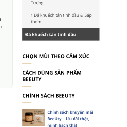
Tượng
Đá khuếch tán tinh dầu & Sáp
ỉ
thơm
hư
Đá khuếch tán tinh dầu
CHỌN MÙI THEO CẢM XÚC
CÁCH DÙNG SẢN PHẨM
BEEUTY
CHÍNH SÁCH BEEUTY
Chính sách khuyến mãi
BeeUty – Ưu đãi thật,
minh bạch thật