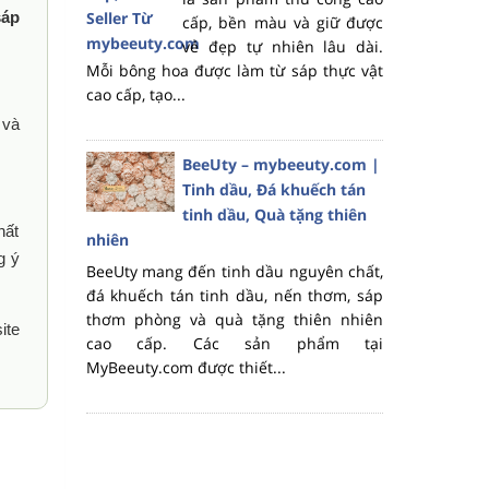
sáp
cấp, bền màu và giữ được
vẻ đẹp tự nhiên lâu dài.
Mỗi bông hoa được làm từ sáp thực vật
cao cấp, tạo...
 và
BeeUty – mybeeuty.com |
Tinh dầu, Đá khuếch tán
tinh dầu, Quà tặng thiên
hất
nhiên
g ý
BeeUty mang đến tinh dầu nguyên chất,
đá khuếch tán tinh dầu, nến thơm, sáp
thơm phòng và quà tặng thiên nhiên
ite
cao cấp. Các sản phẩm tại
MyBeeuty.com được thiết...