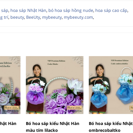
 sáp
,
hoa sáp Nhật Hàn
,
bó hoa sáp hồng nude
,
hoa sáp cao cấp
,
g trí
,
beeuty
,
BeeUty
,
mybeeuty
,
mybeeuty.com
,
Nhật Hàn
Bó hoa sáp kiểu Nhật Hàn
Bó hoa sáp kiểu Nhậ
màu tím lilacko
ombrecobaltko