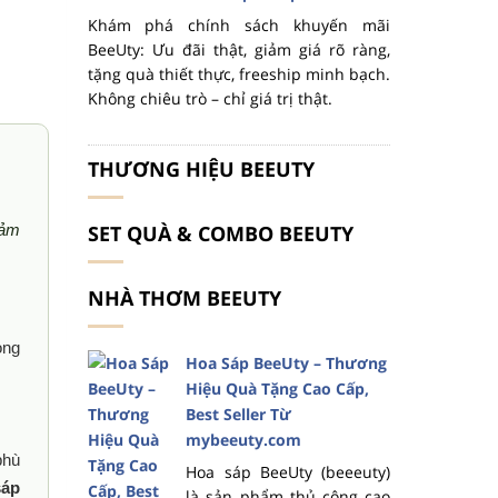
Khám phá chính sách khuyến mãi
BeeUty: Ưu đãi thật, giảm giá rõ ràng,
tặng quà thiết thực, freeship minh bạch.
Không chiêu trò – chỉ giá trị thật.
THƯƠNG HIỆU BEEUTY
cảm
SET QUÀ & COMBO BEEUTY
NHÀ THƠM BEEUTY
ong
Hoa Sáp BeeUty – Thương
Hiệu Quà Tặng Cao Cấp,
Best Seller Từ
mybeeuty.com
phù
Hoa sáp BeeUty (beeeuty)
sáp
là sản phẩm thủ công cao