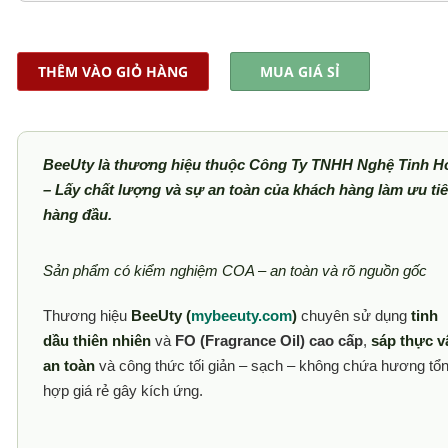
THÊM VÀO GIỎ HÀNG
MUA GIÁ SỈ
BeeUty là thương hiệu thuộc Công Ty TNHH Nghệ Tinh H
– Lấy chất lượng và sự an toàn của khách hàng làm ưu ti
hàng đầu.
Sản phẩm có kiểm nghiệm COA – an toàn và rõ nguồn gốc
Thương hiệu
BeeUty (
mybeeuty.com
)
chuyên sử dụng
tinh
dầu thiên nhiên
và
FO (Fragrance Oil) cao cấp
,
sáp thực v
an toàn
và công thức tối giản – sạch – không chứa hương tổ
hợp giá rẻ gây kích ứng.