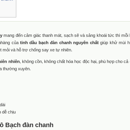
ty
mang đến cảm giác thanh mát, sạch sẽ và sảng khoái tức thì mỗi 
nhàng của
tinh dầu bạch đàn chanh nguyên chất
giúp khử mùi h
ệt mỏi và hỗ trợ chống say xe tự nhiên.
hiên nhiên
, không cồn, không chất hóa học độc hại, phù hợp cho cả 
hòa thường xuyên.
dài
n dễ chịu
 tô Bạch đàn chanh