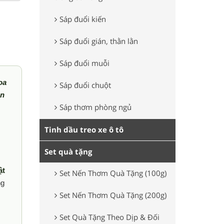
Sáp đuổi kiến
Sáp đuổi gián, thằn lằn
Sáp đuổi muỗi
oa
Sáp đuổi chuột
ên
Sáp thơm phòng ngủ
Tinh dầu treo xe ô tô
Set quà tặng
ật
Set Nến Thơm Quà Tặng (100g)
ng
Set Nến Thơm Quà Tặng (200g)
Set Quà Tặng Theo Dịp & Đối