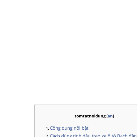
tomtatnoidung
[
an
]
Công dụng nổi bật
Cách dùng tinh dầu treo xe ô tô Bạch đà