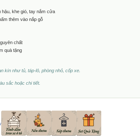
u hậu, khe gió, tay nắm cửa
 thấm thêm vào nắp gỗ
nguyên chất
àm quà tặng
 kín như tủ, táp-lô, phòng nhỏ, cốp xe.
u sắc hoặc chi tiết.