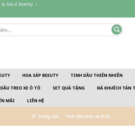
 & Giá sỉ BeeUty
EUTY
HOA SÁP BEEUTY
TINH DẦU THIÊN NHIÊN
 DẦU TREO XE Ô TÔ
SET QUÀ TẶNG
ĐÁ KHUẾCH TÁN 
ẾN MÃI
LIÊN HỆ
Trang chủ
Tinh dầu treo xe ô tô