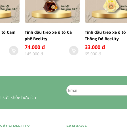
ô tô Cam
Tinh dầu treo xe ô tô Cà
Tinh dầu treo xe ô tô
phê BeeUty
Thông Đỏ BeeUty
74.000 đ
33.000 đ
145.000 đ
65.000 đ
in sức khỏe hữu ích
SÁCH BEEUTY
FANPAGE