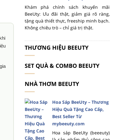
Khám phá chính sách khuyến mãi
BeeUty: Ưu đãi thật, giảm giá rõ ràng,
tặng quà thiết thực, freeship minh bạch.
Không chiêu trò – chỉ giá trị thật.
khi
iệu
THƯƠNG HIỆU BEEUTY
SET QUÀ & COMBO BEEUTY
gia
NHÀ THƠM BEEUTY
Hoa Sáp BeeUty – Thương
Hiệu Quà Tặng Cao Cấp,
Best Seller Từ
mybeeuty.com
Hoa sáp BeeUty (beeeuty)
là sản phẩm thủ công cao