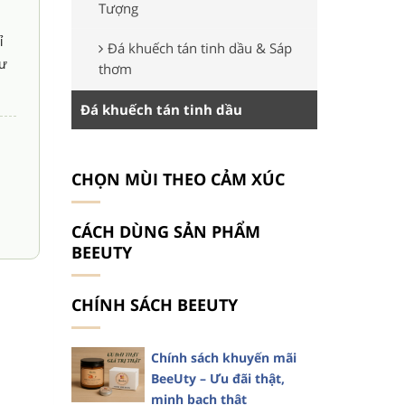
Tượng
ỉ
Đá khuếch tán tinh dầu & Sáp
hư
thơm
Đá khuếch tán tinh dầu
CHỌN MÙI THEO CẢM XÚC
CÁCH DÙNG SẢN PHẨM
BEEUTY
CHÍNH SÁCH BEEUTY
Chính sách khuyến mãi
BeeUty – Ưu đãi thật,
minh bạch thật